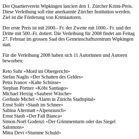
Der Quartierverein Wipkingen lanciert den 1. Zürcher Krimi-Preis.
Diese Verleihung soll eine anerkannte Zürcher Institution werden.
Ziel ist die Förderung von Krimiautoren.
Der erste Preis ist mit 2000.- Fr. der Zweite mit 1000.- Fr. und der
Dritte mit 500.-Fr. dotiert. Die Verleihung für 2008 findet am Feitag
27. Februar im grossen Saal des Gemeinschaftszentrum Wipkingen
statt.
Für die Verleihung 2008 haben sich 11 Autorinnen und Autoren
beworben:
Reto Suhr «Mord im Obergericht»
Stefan Naglis «Der Schatten des Geldes»
Petra Ivanov «Kalte Schüsse»
Stephan Pörtner «Köbi Santiago»
Michael Herzig «Saubere Wäsche»
Gerlinde Michel «Alarm in Zürichs Stadtspital»
Ernst Solèr «Staub im Schnee»
Sabina Altermatt «Alpenrausch»
Ernst Staub «Der Fall Bianca»
Simon-Noël Godenzi «Der Grimmenturm oder das Siegel
Salomons»
Mitra Devi «Stumme Schuld»