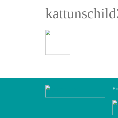
kattunschild
Fo