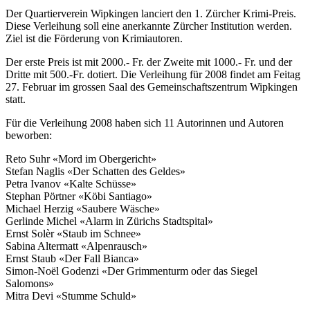
Der Quartierverein Wipkingen lanciert den 1. Zürcher Krimi-Preis.
Diese Verleihung soll eine anerkannte Zürcher Institution werden.
Ziel ist die Förderung von Krimiautoren.
Der erste Preis ist mit 2000.- Fr. der Zweite mit 1000.- Fr. und der
Dritte mit 500.-Fr. dotiert. Die Verleihung für 2008 findet am Feitag
27. Februar im grossen Saal des Gemeinschaftszentrum Wipkingen
statt.
Für die Verleihung 2008 haben sich 11 Autorinnen und Autoren
beworben:
Reto Suhr «Mord im Obergericht»
Stefan Naglis «Der Schatten des Geldes»
Petra Ivanov «Kalte Schüsse»
Stephan Pörtner «Köbi Santiago»
Michael Herzig «Saubere Wäsche»
Gerlinde Michel «Alarm in Zürichs Stadtspital»
Ernst Solèr «Staub im Schnee»
Sabina Altermatt «Alpenrausch»
Ernst Staub «Der Fall Bianca»
Simon-Noël Godenzi «Der Grimmenturm oder das Siegel
Salomons»
Mitra Devi «Stumme Schuld»